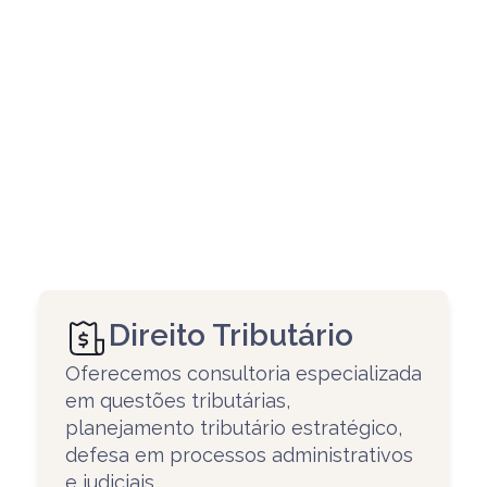
Criatividade
Utilizamos nossa capacidade
criadora para transformar a sua
Direito Tributário
demanda em uma solução.
Oferecemos consultoria especializada
em questões tributárias,
planejamento tributário estratégico,
defesa em processos administrativos
e judiciais.